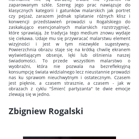
zaparowanym szkle. Szereg jego prac nawiązuje do
klasycznych kategorii i gatunków malarskich jak portret
czy pejzaż, zarazem jednak splatanie różnych klisz i
konwencji przedstawień prowadzi u Rogalskiego do
zaskakująco esencjonalnych malarskich rozstrzygnięć,
które sprawiają, że tradycja tego medium znowu wydaje
się ciekawa. Udaje mu się przywracać malarstwu element
wizyjności i jest w tym niezwykle sugestywny.
Powierzchnia obrazu staje się na krótką chwilę ekranem
wyświetlającym obsesje, lęki lub olśnienia naszej
świadomości. To przede wszystkim malarstwo o
wyobraźni, która nie pozwala na bezrefleksyjną
konsumpcję świata widzialnego lecz nieustannie prowadzi
nas ku sprawom nieuchwytnym i ostatecznym. Czasem
jest pięknie, a czasem strasznie, a czasem - jak w
obrazach z cyklu "Śmierć partyzanta" te dwie emocje
zlewają się w jedno.
Zbigniew Rogalski