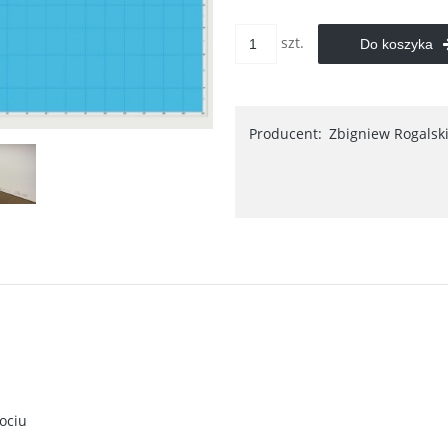
szt.
Do koszyka
Producent:
Zbigniew Rogalsk
ociu