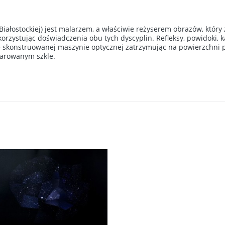
Białostockiej) jest malarzem, a właściwie reżyserem obrazów, któr
ykorzystując doświadczenia obu tych dyscyplin. Refleksy, powidoki, ka
e skonstruowanej maszynie optycznej zatrzymując na powierzchni p
parowanym szkle.