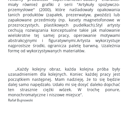
miały również grafiki z serii "Artykuły spożywczo-
przemysłowe" (2000), które naśladowały opakowania
tanich produktów (zapałek, prezerwatyw, gwoździ) lub
zapakowane przedmioty (np. kasety magnetofonowe w
przezroczystych, plastikowych pudełkach).Styl artysty
cechują rozwiązania konceptualne takie jak malowanie
wielokrotne tej samej pracy, operowanie motywami
abstrakcyjnymi i figuratywnymi.Artysta wykorzystuje
najprostsze środki, ogranicza paletę barwną. Uzależnia
formę od wykorzystywanych materiałów.
„Każdy kolejny obraz, każda kolejna próba były
uzasadnieniem dla kolejnych. Koniec każdej pracy jest
początkiem następnej. Mam nadzieję, że to się będzie
dalej samo napędzało. Udało mi się dosyć daleko dopchać
ten strasznie ciężki wózek. W trochę ponure,
monochromatyczne i niszowe miejsce”.
Rafał Bujnowski