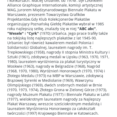
i konkursach. Maciej Urbaniec od 1974r. był członkiem
Alliance Graphique Internationale, komisji artystycznej
WAG, jurorem Międzynarodowego Biennale Plakatu w
Warszawie, prezesem Towarzystwa Grafików
Projektantów.Gdy Klub Kolekcjonerów Plakatów
organizujący Poznańską Giełdę Plakatów wybrał w 1985
roku najlepszą setkę, znalazły się w niej
"ABC abc"
,
"Wesele"
i
"Cyrk"
(1970) Urbańca. Jego prace trafiły także
na tokijską listę najlepszych plakatów z lat 1945-90.
Urbaniec był również kawalerem medali Polonia i
Solidarności Globalnej, laureatem nagrody im. T.
Trepkowskiego (1958), nagrody II stopnia Ministra Kultury i
Sztuki (1961), zdobywcą medali w Lipsku (1963, 1970, 1971,
1980), laureatem wyróżnienia za plakat turystyczny w
Moskwie (1963), nagrody w Belgradzie (1968), Nagród
(1968, 1970, 1980), Wyróżnień Honorowych (1970, 1974) i
Złotego Medalu (1973) na MBP w Warszawie, zdobywcą
Brązowej Syrenki w Mediolanie (1969), Wawrzynu
Olimpijskiego (1969), dwóch srebrnych medali w Brnie
(1970, 1973, 1974), Złotego Grona w Zielonej Górze (1973),
nagrody Muzeum Plakatu (1977) i Biennale Plakatu w Lahti
(1977), wielokrotnym laureatem nagrody za Najlepszy
Plakat Warszawy, wreszcie sześciokrotnym medalistą i
laureatem Wyróżnienia Honorowego za całokształt
twórczości (1997) Krajowego Biennale w Katowicach.