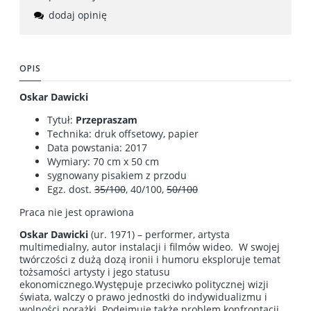
dodaj opinię
OPIS
Oskar Dawicki
Tytuł:
Przepraszam
Technika: druk offsetowy, papier
Data powstania: 2017
Wymiary: 70 cm x 50 cm
sygnowany pisakiem z przodu
Egz. dost.
35/100
, 40/100,
50/100
Praca nie jest oprawiona
Oskar Dawicki
(ur. 1971) – performer, artysta
multimedialny, autor instalacji i filmów wideo. W swojej
twórczości z dużą dozą ironii i humoru eksploruje temat
tożsamości artysty i jego statusu
ekonomicznego.Występuje przeciwko politycznej wizji
świata, walczy o prawo jednostki do indywidualizmu i
wolności porażki. Podejmuje także problem konfrontacji