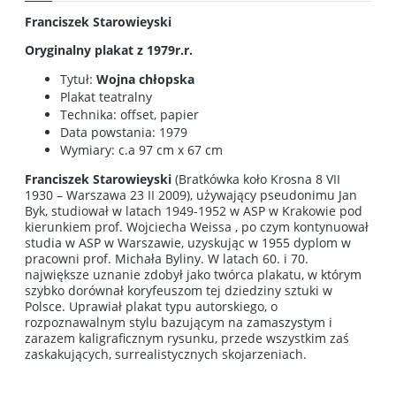
Franciszek Starowieyski
Oryginalny plakat z 1979r.r.
Tytuł:
Wojna chłopska
Plakat teatralny
Technika: offset, papier
Data powstania: 1979
Wymiary: c.a 97 cm x 67 cm
Franciszek Starowieyski
(Bratkówka koło Krosna 8 VII
1930 – Warszawa 23 II 2009), używający pseudonimu Jan
Byk, studiował w latach 1949-1952 w ASP w Krakowie pod
kierunkiem prof. Wojciecha Weissa , po czym kontynuował
studia w ASP w Warszawie, uzyskując w 1955 dyplom w
pracowni prof. Michała Byliny. W latach 60. i 70.
największe uznanie zdobył jako twórca plakatu, w którym
szybko dorównał koryfeuszom tej dziedziny sztuki w
Polsce. Uprawiał plakat typu autorskiego, o
rozpoznawalnym stylu bazującym na zamaszystym i
zarazem kaligraficznym rysunku, przede wszystkim zaś
zaskakujących, surrealistycznych skojarzeniach.