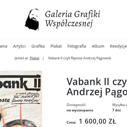
ówna
Artyści
Grafika
Plakat
Fotografia
Album
Reedycje
Jesteś w:
Plakat
Vabank II czyli Riposta Andrzej Pągowski
Vabank II czy
Andrzej Pąg
Dostępność:
Wysyłka 
na wyczerpaniu
7 dni
1 600,00 ZŁ
Cena: