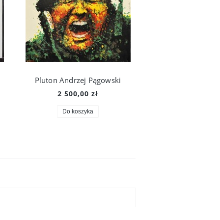
Pluton Andrzej Pągowski
Miś Andrzej Pą
2 500,00 zł
6 700,00 z
Do koszyka
Powiadom o dostę