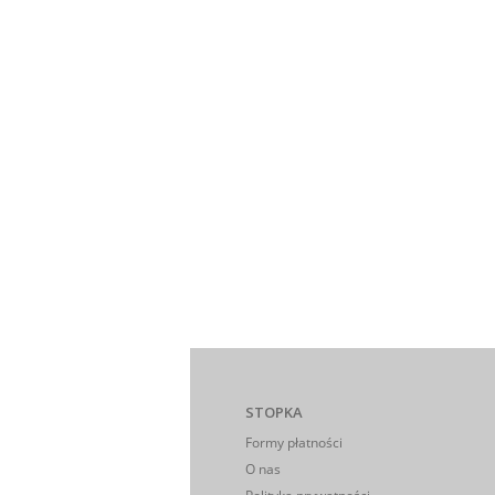
STOPKA
Formy płatności
O nas