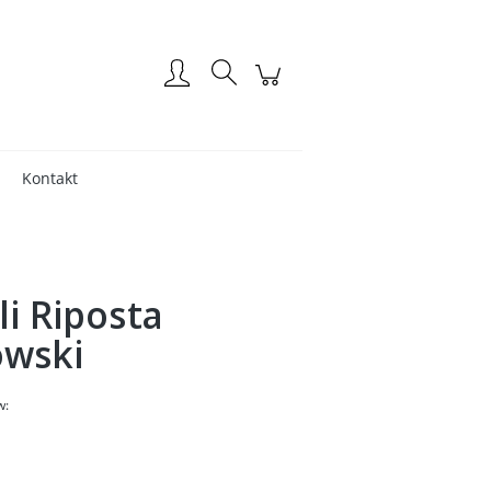
Zaloguj się
Kontakt
li Riposta
owski
w: