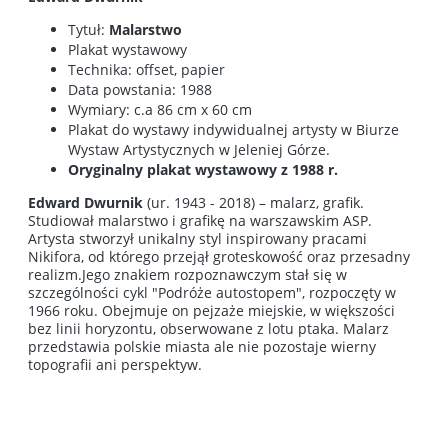
Tytuł:
Malarstwo
Plakat wystawowy
Technika: offset, papier
Data powstania: 1988
Wymiary: c.a 86 cm x 60 cm
Plakat do wystawy indywidual­nej artysty w Biurze
Wystaw Artystycz­nych w Jeleniej Górze.
Oryginalny plakat wystawowy z 1988 r.
Edward Dwurnik
(ur. 1943 - 2018) – malarz, grafik.
Studiował malarstwo i grafikę na warszawskim ASP.
Artysta stworzył unikalny styl inspirowany pracami
Nikifora, od którego przejął groteskowość oraz przesadny
realizm.Jego znakiem rozpoznawczym stał się w
szczególności cykl "Podróże autostopem", rozpoczęty w
1966 roku. Obejmuje on pejzaże miejskie, w większości
bez linii horyzontu, obserwowane z lotu ptaka. Malarz
przedstawia polskie miasta ale nie pozostaje wierny
topografii ani perspektyw.