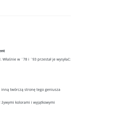
ent
. Właśnie w ´78 i ´93 przestał je wysyłać;
ją inną twórczą stronę tego geniusza
z żywymi kolorami i wyjątkowymi