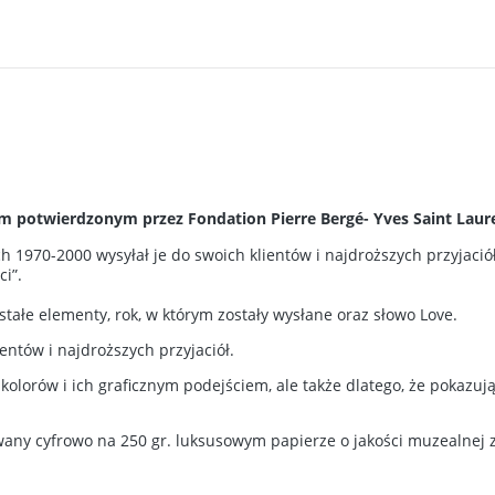
m potwierdzonym przez Fondation Pierre Bergé- Yves Saint Laur
 1970-2000 wysyłał je do swoich klientów i najdroższych przyjaciół
ci”.
tałe elementy, rok, w którym zostały wysłane oraz słowo Love.
ientów i najdroższych przyjaciół.
ą kolorów i ich graficznym podejściem, ale także dlatego, że pokazu
owany cyfrowo na 250 gr. luksusowym papierze o jakości muzealnej 