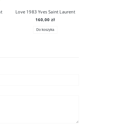
nt
Love 1983 Yves Saint Laurent
Love 1976 Yves Sai
160,00 zł
160,00 zł
Do koszyka
Do koszyka